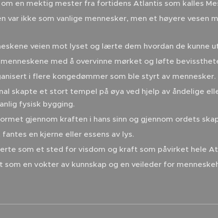
 om en mektig mester fra fortidens Atlantis som kalles Mes
 var ikke som vanlige mennesker, men et høyere vesen m
eskene veien mot lyset og lærte dem hvordan de kunne utvi
 menneskene med å overvinne mørket og løfte bevissthete
rganisert i flere kongedømmer som ble styrt av mennesker.
al skapte et stort tempel på øya ved hjelp av åndelige ell
nlig fysisk bygging.
ormet gjennom kraften i hans sinn og gjennom ordets skap
 fantes en kjerne eller essens av lys.
rte som et sted for visdom og kraft som påvirket hele Atl
t som en vokter av kunnskap og en veileder for menneske