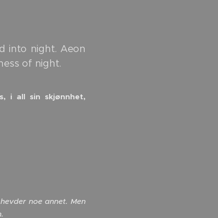
ed into night. Aeon
ness of night.
 i all sin skjønnhet,
p hevder noe annet. Men
.