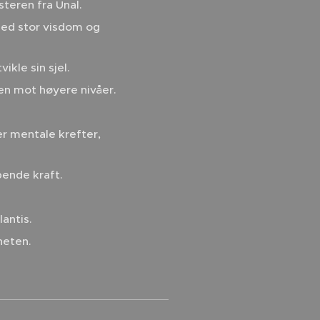
teren fra Unal.
ed stor visdom og
kle sin sjel.
n mot høyere nivåer.
er mentale krefter,
ende kraft.
antis.
heten.