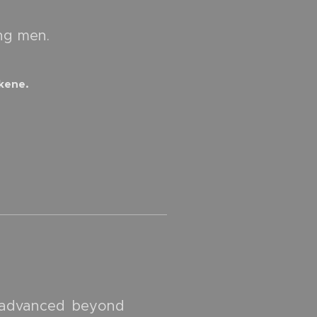
ong men.
skene.
, advanced beyond