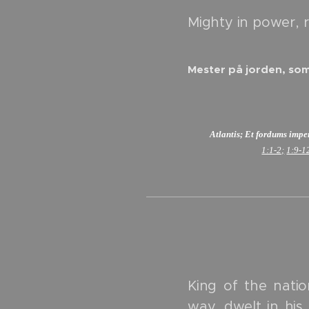
Mighty in power, r
Mester på jorden, som
Atlantis; Et fordums imp
1:1-2;
1:9-1
King of the nati
way, dwelt in hi