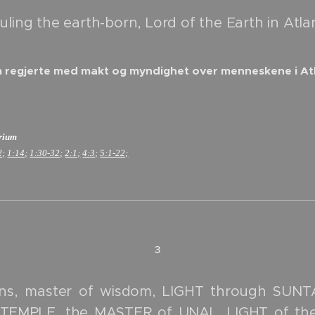
uling the earth-born, Lord of the Earth in Atlan
 regjerte med makt og myndighet over menneskene i Atl
erium
2;
1:14;
1:30-32;
2:1;
4:3;
5:1-22;
3
ons, master of wisdom, LIGHT through SUNT
s TEMPLE, the MASTER of UNAL, LIGHT of the E