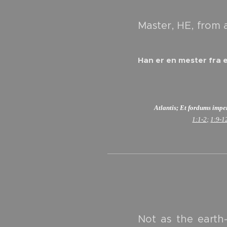
Master, HE, from 
Han er en mester fra 
Atlantis; Et fordums imp
1:1-2;
1:9-1
Not as the earth