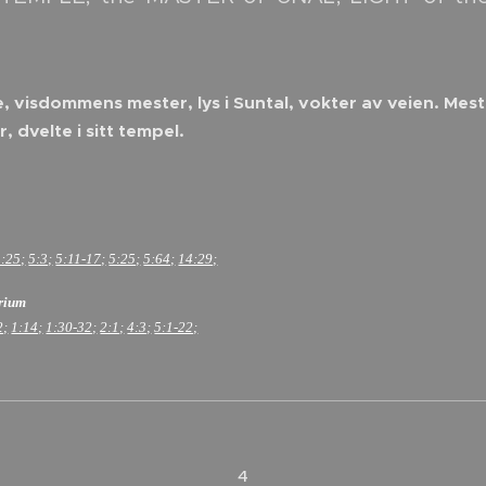
 visdommens mester, lys i Suntal, vokter av veien. Meste
r, dvelte i sitt tempel.
1:25;
5:3;
5:11-17;
5:25;
5:64;
14:29;
erium
2;
1:14;
1:30-32;
2:1;
4:3;
5:1-22;
4