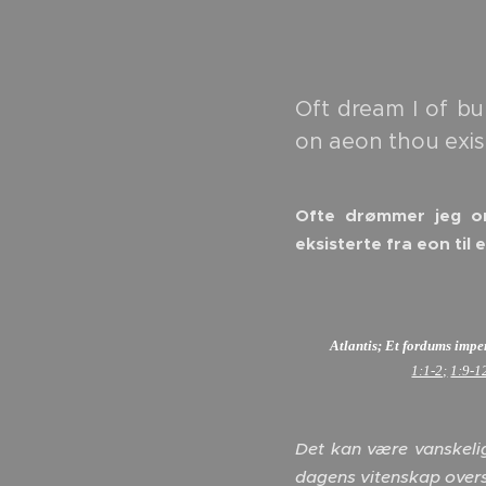
Oft dream I of bur
on aeon thou exist
Ofte drømmer jeg om 
eksisterte fra eon til
Atlantis; Et fordums imp
1:1-2;
1:9-1
Det kan være vanskelig
dagens vitenskap overse