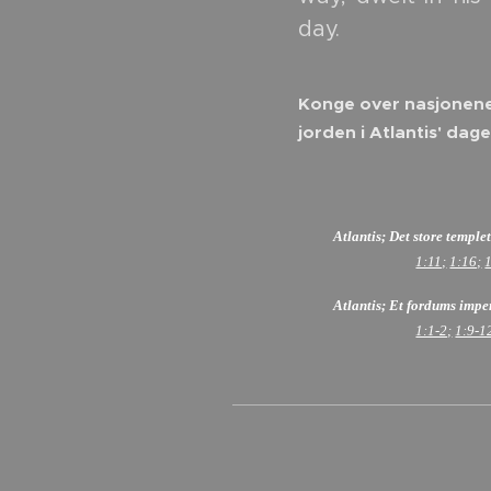
day.
Konge over nasjonene,
jorden i Atlantis' dage
Atlantis; Det store templet
1:11;
1:16;
Atlantis; Et fordums imp
1:1-2;
1:9-1