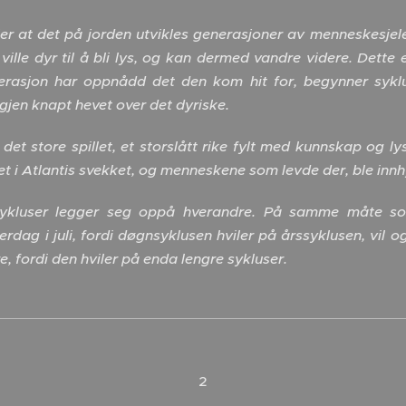
er at det på jorden utvikles generasjoner av menneskesjele
ville dyr til å bli lys, og kan dermed vandre videre. Dette
rasjon har oppnådd det den kom hit for, begynner sykl
igjen knapt hevet over det dyriske.
i det store spillet, et storslått rike fylt med kunnskap og l
set i Atlantis svekket, og menneskene som levde der, ble innh
 sykluser legger seg oppå hverandre. På samme måte s
erdag i juli, fordi døgnsyklusen hviler på årssyklusen, vil 
e, fordi den hviler på enda lengre sykluser.
2