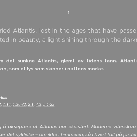
1
ied Atlantis, lost in the ages that have pass
ed in beauty, a light shining through the dark
det sunkne Atlantis, glemt av tidens tann. Atlantis,
 eon, som et lys som skinner i nattens mørke.
erium
2;
1:14;
1:30-32;
2:1;
4:3;
5:1-22;
 å akseptere at Atlantis har eksistert. Moderne vitenska
r det sykliske – om ikke i himmelen, så i hvert fall på jorden