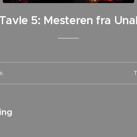
Tavle 5: Mesteren fra Una
e.
T
ing