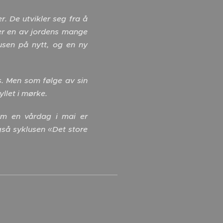
r. De utvikler seg fra å
 er en av jordens mange
usen på nytt, og en ny
ys. Men som følge av sin
yllet i mørke.
om en vårdag i mai er
også syklusen «Det store