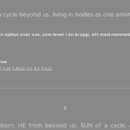
a cycle beyond us, living in bodies as one am
en syklus over oss, som lever i en kropp, ett med menne
erium
2;
1:14;
1:30-32;
2:1;
4:3;
5:1-22;
5
-born, HE from beyond us, SUN of a cycle