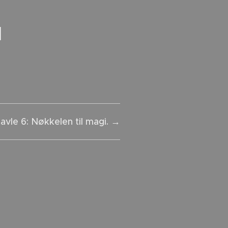
l
avle 6: Nøkkelen til magi. →