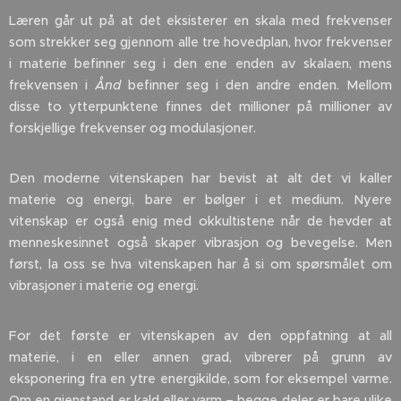
Læren går ut på at det eksisterer en skala med frekvenser
som strekker seg gjennom alle tre hovedplan, hvor frekvenser
i materie befinner seg i den ene enden av skalaen, mens
frekvensen i
Ånd
befinner seg i den andre enden. Mellom
disse to ytterpunktene finnes det millioner på millioner av
forskjellige frekvenser og modulasjoner.
Den moderne vitenskapen har bevist at alt det vi kaller
materie og energi, bare er bølger i et medium. Nyere
vitenskap er også enig med okkultistene når de hevder at
menneskesinnet også skaper vibrasjon og bevegelse. Men
først, la oss se hva vitenskapen har å si om spørsmålet om
vibrasjoner i materie og energi.
For det første er vitenskapen av den oppfatning at all
materie, i en eller annen grad, vibrerer på grunn av
eksponering fra en ytre energikilde, som for eksempel varme.
Om en gjenstand er kald eller varm – begge deler er bare ulike