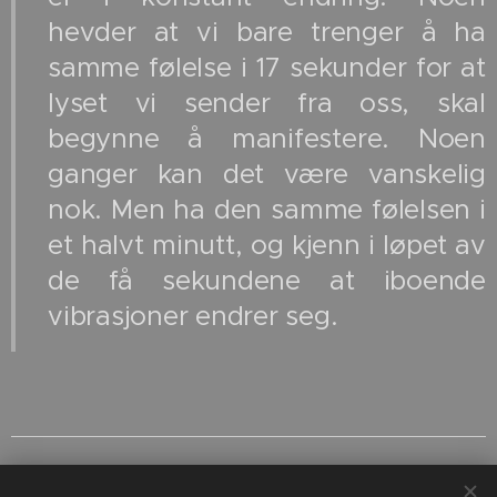
hevder at vi bare trenger å ha
samme følelse i 17 sekunder for at
lyset vi sender fra oss, skal
begynne å manifestere. Noen
ganger kan det være vanskelig
nok. Men ha den samme følelsen i
et halvt minutt, og kjenn i løpet av
de få sekundene at iboende
vibrasjoner endrer seg.
← Kapittel 8. Sammenhengen
Kapittel 10.