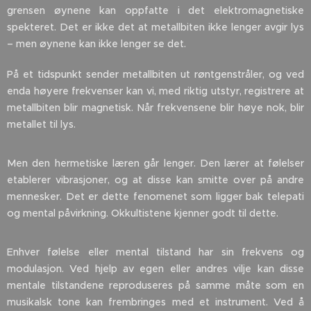
grensen øynene kan oppfatte i det elektromagnetiske
spekteret. Det er ikke det at metallbiten ikke lenger avgir lys
– men øynene kan ikke lenger se det.
På et tidspunkt sender metallbiten ut røntgenstråler, og ved
enda høyere frekvenser kan vi, med riktig utstyr, registrere at
metallbiten blir magnetisk. Når frekvensene blir høye nok, blir
metallet til lys.
Men den hermetiske læren går lenger. Den lærer at følelser
etablerer vibrasjoner, og at disse kan smitte over på andre
mennesker. Det er dette fenomenet som ligger bak telepati
og mental påvirkning. Okkultistene kjenner godt til dette.
Enhver følelse eller mental tilstand har sin frekvens og
modulasjon. Ved hjelp av egen eller andres vilje kan disse
mentale tilstandene reproduseres på samme måte som en
musikalsk tone kan frembringes med et instrument. Ved å