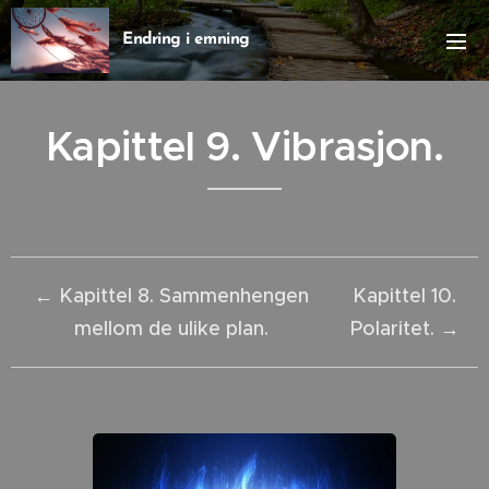
Endring i emning
Kapittel 9. Vibrasjon.
← Kapittel 8. Sammenhengen
Kapittel 10.
mellom de ulike plan.
Polaritet. →