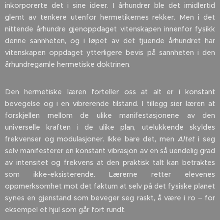
inkorporerte det i sine ideer. I århundrer ble det imidlertid
glemt av tenkere utenfor hermetikernes rekker. Men i det
nittende århundre gjenoppdaget vitenskapen innenfor fysikk
denne sannheten, og i løpet av det tjuende århundret har
vitenskapen oppdaget ytterligere bevis på sannheten i den
århundregamle hermetiske doktrinen.
Den hermetiske læren forteller oss at alt er i konstant
bevegelse og i en vibrerende tilstand. I tillegg sier læren at
forskjellen mellom de ulike manifestasjonene av den
universelle kraften i de ulike plan, utelukkende skyldes
frekvenser og modulasjoner. Ikke bare det, men
Altet
i seg
selv manifesterer en konstant vibrasjon av en så uendelig grad
av intensitet og frekvens at den praktisk talt kan betraktes
som ikke-eksisterende. Lærerne retter elevenes
oppmerksomhet mot det faktum at selv på det fysiske planet
synes en gjenstand som beveger seg raskt, å være i ro – for
eksempel et hjul som går fort rundt.