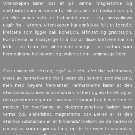
Vitenskapen lærer oss at lys, varme, magnetisme og
elektrisitet bare er former for vibrasjoner i et medium som på
en eller annen måte er forbundet med – og sannsynligvis
utgår fra – eteren. Vitenskapen har ennå ikke fullt ut forstått
kreftene som ligger bak kohesjon, affinitet og gravitasjon.
Forfatterne er tilbøyelige til å tro at disse kreftene har sin
kilde i en form for vibrerende energi – et faktum som
hermetikerne har hevdet og undervist om i uminnelige tider.
Den universelle eteren, også kalt
den eteriske substansen
,
anses av hermetikerne for å være det samme som materie,
men med høyere frekvenser. Hermetikerne lærer at den
eteriske substansen er av ekstrem fasthet og elastisitet, og at
den gjennomtrenger det universelle rommet og tjener som et
medium for overføring av elektromagnetiske bølger som
varme, lys, elektrisitet, magnetisme osv. Læren er at den
eteriske substansen er et
bindeledd
mellom de tre nederste
underplan, som utgjør materie, og de tre øverste underplan,