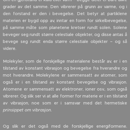
grader av det samme. Den vibrerer på grunn av varme, og i
den forstand er den i bevegelse. Det betyr at partiklene
materien er bygd opp av, inntar en form for sirkelbevegelse,
på samme måte som planetene kretser rundt solen. Solene
beveger seg rundt større celestiale objekter, og disse antas å
bevege seg rundt enda større celestiale objekter – og så
videre.
Molekyler, som de forskjellige materialene består av, er i en
tilstand av konstant vibrasjon og bevegelse fra hverandre og
mot hverandre. Molekylene er sammensatt av atomer, som
også er i en tilstand av konstant bevegelse og vibrasjon.
Atomene er sammensatt av elektroner, ioner osv., som også
vibrerer. Og slik ser vi at alle former for materie er i en tilstand
av vibrasjon, noe som er i samsvar med det hermetiske
prinsippet om vibrasjon
.
Og slik er det også med de forskjellige energiformene.