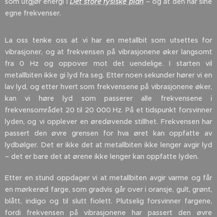
som utgjør energi i
Det store fysiske plan
– og at den har sine
egne frekvenser.
La oss tenke oss at vi har en metallbit som utsettes for
vibrasjoner, og at frekvensen på vibrasjonene øker langsomt
fra 0 Hz og oppover mot det uendelige. I starten vil
metallbiten ikke gi lyd fra seg. Etter noen sekunder hører vi en
lav lyd, og etter hvert som frekvensene på vibrasjonene øker,
kan vi høre lyd som passerer alle frekvensene i
frekvensområdet 20 til 20 000 Hz. På et tidspunkt forsvinner
lyden, og vi opplever en øredøvende stillhet. Frekvensen har
passert den øvre grensen for hva øret kan oppfatte av
lydbølger. Det er ikke det at metallbiten ikke lenger avgir lyd
– det er bare det at ørene ikke lenger kan oppfatte lyden.
Etter en stund oppdager vi at metallbiten avgir varme og får
en mørkerød farge, som gradvis går over i oransje, gult, grønt,
blått, indigo og til slutt fiolett. Plutselig forsvinner fargene,
fordi frekvensen på vibrasjonene har passert den øvre