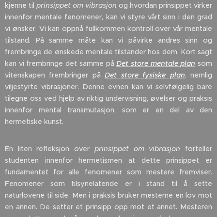
kjenne til
prinsippet om vibrasjon
og hvordan prinsippet virker
innenfor mentale fenomener, kan vi styre vårt sinn i den grad
vi ønsker. Vi kan oppnå fullkommen kontroll over vår mentale
tilstand. På samme måte kan vi påvirke andres sinn og
frembringe de ønskede mentale tilstander hos dem. Kort sagt
kan vi frembringe det samme på
Det store mentale plan
som
vitenskapen frembringer på
Det store fysiske plan
, nemlig
viljestyrte vibrasjoner. Denne evnen kan vi selvfølgelig bare
tilegne oss ved hjelp av riktig undervisning, øvelser og praksis
innenfor mental transmutasjon, som er en del av den
hermetiske kunst.
En liten refleksjon over
prinsippet om vibrasjon
forteller
studenten innenfor hermetismen at dette prinsippet er
fundamentet for alle fenomener som mestere fremviser.
Fenomener som tilsynelatende er i stand til å sette
naturlovene til side. Men i praksis bruker mesterne en lov mot
en annen. De setter et prinsipp opp mot et annet. Mesteren