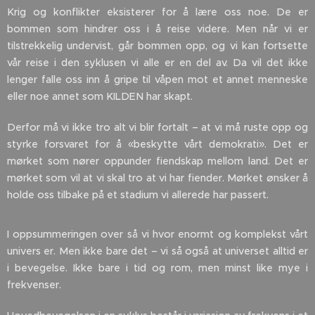
Krig og konflikter eksisterer for å lære oss noe. De er
bommen som hindrer oss i å reise videre. Men når vi er
tilstrekkelig undervist, går bommen opp, og vi kan fortsette
vår reise i den syklusen vi alle er en del av. Da vil det ikke
lenger falle oss inn å gripe til våpen mot et annet menneske
eller noe annet som KILDEN har skapt.
Derfor må vi ikke tro alt vi blir fortalt – at vi må ruste opp og
styrke forsvaret for å «beskytte vårt demokrati». Det er
mørket som nører oppunder fiendskap mellom land. Det er
mørket som vil at vi skal tro at vi har fiender. Mørket ønsker å
holde oss tilbake på et stadium vi allerede har passert.
I oppsummeringen over så vi hvor enormt og komplekst vårt
univers er. Men ikke bare det – vi så også at universet alltid er
i bevegelse. Ikke bare i tid og rom, men minst like mye i
frekvenser.