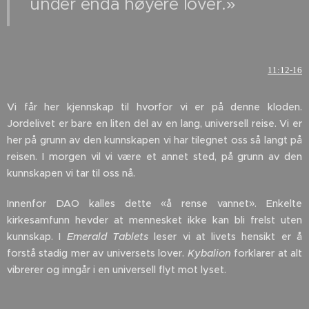
under enda høyere lover.»
11:12-16
Vi får her kjennskap til hvorfor vi er på denne kloden.
Jordelivet er bare en liten del av en lang, universell reise. Vi er
her på grunn av den kunnskapen vi har tilegnet oss så langt på
reisen. I morgen vil vi være et annet sted, på grunn av den
kunnskapen vi tar til oss nå.
Innenfor DAO kalles dette «å rense vannet». Enkelte
kirkesamfunn hevder at mennesket ikke kan bli frelst uten
kunnskap. I
Emerald Tablets
leser vi at livets hensikt er å
forstå stadig mer av universets lover.
Kybalion
forklarer at alt
vibrerer og inngår i en universell flyt mot lyset.