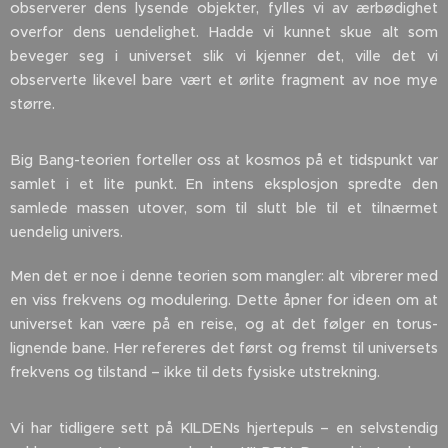
observerer dens lysende objekter, fylles vi av ærbødighet
overfor dens uendelighet. Hadde vi kunnet skue alt som
beveger seg i universet slik vi kjenner det, ville det vi
observerte likevel bare vært et ørlite fragment av noe mye
større.
Big Bang-teorien forteller oss at kosmos på et tidspunkt var
samlet i et lite punkt. En intens eksplosjon spredte den
samlede massen utover, som til slutt ble til et tilnærmet
uendelig univers.
Men det er noe i denne teorien som mangler: alt vibrerer med
en viss frekvens og modulering. Dette åpner for ideen om at
universet kan være på en reise, og at det følger en torus-
lignende bane. Her refereres det først og fremst til universets
frekvens og tilstand – ikke til dets fysiske utstrekning.
Vi har tidligere sett på KILDENs hjertepuls – en selvstendig