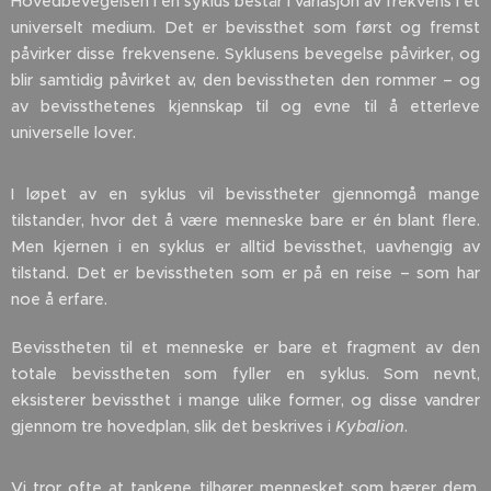
Hovedbevegelsen i en syklus består i variasjon av frekvens i et
universelt medium. Det er bevissthet som først og fremst
påvirker disse frekvensene. Syklusens bevegelse påvirker, og
blir samtidig påvirket av, den bevisstheten den rommer – og
av bevissthetenes kjennskap til og evne til å etterleve
universelle lover.
I løpet av en syklus vil bevisstheter gjennomgå mange
tilstander, hvor det å være menneske bare er én blant flere.
Men kjernen i en syklus er alltid bevissthet, uavhengig av
tilstand. Det er bevisstheten som er på en reise – som har
noe å erfare.
Bevisstheten til et menneske er bare et fragment av den
totale bevisstheten som fyller en syklus. Som nevnt,
eksisterer bevissthet i mange ulike former, og disse vandrer
gjennom tre hovedplan, slik det beskrives i
Kybalion
.
Vi tror ofte at tankene tilhører mennesket som bærer dem.