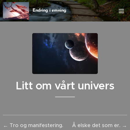
Endring i emning
Litt om vårt univers
← Tro og manifestering.
Å elske det som er. →