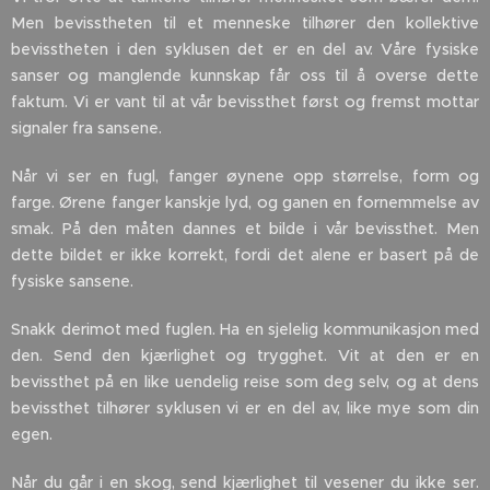
Men bevisstheten til et menneske tilhører den kollektive
bevisstheten i den syklusen det er en del av. Våre fysiske
sanser og manglende kunnskap får oss til å overse dette
faktum. Vi er vant til at vår bevissthet først og fremst mottar
signaler fra sansene.
Når vi ser en fugl, fanger øynene opp størrelse, form og
farge. Ørene fanger kanskje lyd, og ganen en fornemmelse av
smak. På den måten dannes et bilde i vår bevissthet. Men
dette bildet er ikke korrekt, fordi det alene er basert på de
fysiske sansene.
Snakk derimot med fuglen. Ha en sjelelig kommunikasjon med
den. Send den kjærlighet og trygghet. Vit at den er en
bevissthet på en like uendelig reise som deg selv, og at dens
bevissthet tilhører syklusen vi er en del av, like mye som din
egen.
Når du går i en skog, send kjærlighet til vesener du ikke ser.