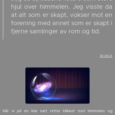
hjul over himmelen. Jeg visste da
at alt som er skapt, vokser mot en
forening med annet som er skapt i
fjerne samlinger av rom og tid.
10:19-21
Når vi på en klar natt retter blikket mot himmelen og