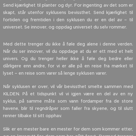
Send kjærlighet til planter og dyr. For ingenting av det som er
skapt, står utenfor syklusens bevissthet. Send kjærlighet til
fortiden og fremtiden i den syklusen du er en del av – til
universet. Se innover, og oppdag universet du selv rommer.
Med dette trenger du ikke å føle deg alene i denne verden.
Når du ser innover, vil du oppdage at du er ett med et helt
univers. Og du trenger heller ikke å føle deg bedre eller
dårligere enn andre, for vi er alle på en reise fra mørket til
lyset – en reise som varer så lenge syklusen varer.
Når syklusen er over, vil vår bevissthet smelte sammen med
KILDEN. På et tidspunkt vil vi igjen være en del av en ny
syklus, på samme måte som vann fordamper fra de store
havene, blir til regndråper som faller fra skyene, og til slutt
renner tilbake til sitt opphav.
Slik er en mester bare en mester for dem som kommer etter,