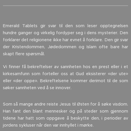
Emerald Tablets gir svar til den som leser opptegnelsen
hundre ganger og virkelig fordyper seg i dens mysterier. Den
forklarer det religionene ikke har evnet å forklare. Den gir svar
der Kristendommen, Jødedommen og Islam ofte bare har
skapt flere spørsmål.
Vi finner få bekreftelser av sannheten hos en prest eller i et
kirkesamfunn som forteller oss at Gud eksisterer «der ute»
eller «der oppe». Bekreftelsene kommer derimot til de som
søker sannheten ved å se innover.
Som så mange andre reiste Jesus til Østen for å søke visdom.
Han fant den blant mennesker og på steder som gjennom
tidene har hatt som oppgave å beskytte den, i perioder av
jordens sykluser når den var innhyllet i mørke.