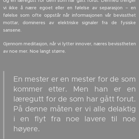
og en læregutt for dem som har gått forut. Dermed trenger
vi ikke å nære egoet eller en følelse av separasjon – en
følelse som ofte oppstår når informasjonen vår bevissthet
mottar, domineres av elektriske signaler fra de fysiske
sansene.
Gjennom meditasjon, når vi lytter innover, næres bevisstheten
av noe mer. Noe langt større.
En mester er en mester for de som
kommer etter. Men han er en
læregutt for de som har gått forut.
På denne måten er vi alle delaktig
i en flyt fra noe lavere til noe
høyere.