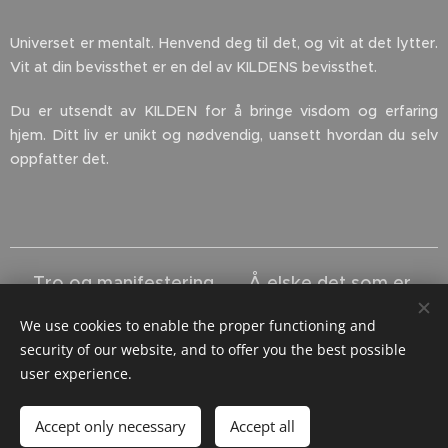
Universet er mentalt. Henvend deg til det, og vit at det lytter.
Vit at din bevissthet er en del av KILDENS bevissthet.
Du er utsendt av KILDEN for å bringe visdom og erfaring
hjem. Ditt liv er unikt og nødvendig, uansett hvordan du selv
oppfatter det.
← Tro og manifestering.
Å elske det som er. →
We use cookies to enable the proper functioning and
security of our website, and to offer you the best possible
user experience.
endring_i_emning@outlook.com
Accept only necessary
Accept all
Endring i emning | Facebook
Cookies