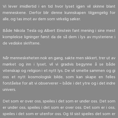
Vi lever imidlertid i en tid hvor lyset igjen vil skinne blant
menneskene. Derfor blir denne kunnskapen tilgjengelig for
alle, og tas imot av dem som virkelig søker.
Både Nikola Tesla og Albert Einstein fant mening i sine mest
komplekse ligninger først da de så dem i lys av mysteriene i
de vediske skriftene.
Når menneskeheten nok en gang, sakte men sikkert, trer ut av
mørket og inn i lyset, vil vi gradvis begynne å se både
vitenskap og religion i et nytt lys. De vil smelte sammen og gi
oss et nytt kosmologisk bilde, som kan skape en felles
forståelse for alt vi observerer – både i det ytre og i det indre
univers.
Det som er over oss, speiles i det som er under oss. Det som
er under oss, speiles i det som er over oss. Det som er i oss,
speiles i det som er utenfor oss. Og til sist speiles det som er